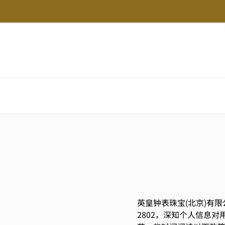
英皇钟表珠宝(北京)有
2802，深知个人信息