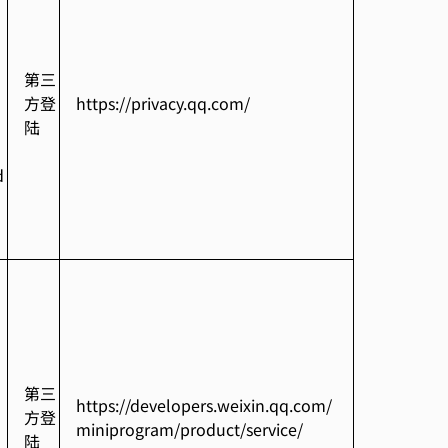
第三
方登
https://privacy.qq.com/
陆
d
第三
https://developers.weixin.qq.com/
方登
miniprogram/product/service/
陆