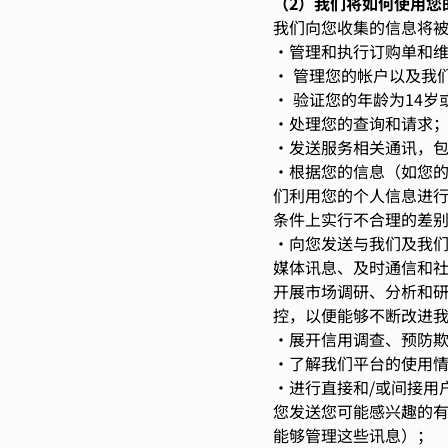
（2）我们将如何使用您
我们向您收集的信息将
•管理和执行订购单和
• 管理您的帐户以及我
• 验证您的年龄为14岁
•处理您的查询和请求
•发送服务相关通讯，
•根据您的信息（如您
们利用您的个人信息进
条件上实行不合理的差
•向您发送与我们及我
媒体讯息、及时通信和社
开展市场调研、分析和
控，以便能够不断改进
•展开信用调查、预防
Adobe A
•了解我们平台的使用
隐私政策
目的（同
•进行直接和/或间接用
合法权益
您发送您可能感兴趣的
Adobe A
能够管理这些讯息）；
Conten