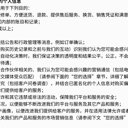
的个人信息
被用于下列目的：
维修单、方便送货、退款、提供售后服务、换货、销售凭证和满
们内部的账目和记录；
或以上；
；
包括公告和行政管理等消息，例如订单确认；
的购买历史记录和之前与我们的互动）识别我们认为您可能会感
行自动化决策时，我们保证决策的透明度和结果公平，公正，不
别待遇；
们合作伙伴相关的、我们认为您可能会感兴趣的营销通信（包括
交媒体受众匹配）（请参阅下面的“您的选择”章节，详细了解
研究（包括客户问卷调查），并结合已匿名化的个人信息对购买
我们提供给客户的服务；
欺诈和其它违禁或非法的活动，保障我们平台和服务的安全；
nalytics及Content Square (勞力士)
情况，以便能够不断改进我们的平台与服务及其它产品和服务；
：
https://www.rolex.com/legal-notices/cookies.html
意）
户画像，以便改进我们提供给客户的服务，并在适用法律允许或
目的
有关我们的产品和服务的市场营销信息（请参阅下文“您的选择
nalytics 隐私政策：
https://www.adobe.com/privacy/policy.html
t Square 隐私政策：
https://contentsquare.com/gb-en/privacy-center/