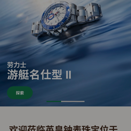
劳力士
游艇名仕型 II
探索
欢迎莅临英皇钟表珠宝位于