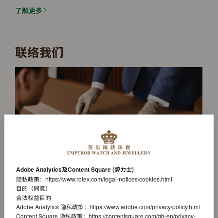
了解更多
联络我们
Adobe Analytics及Content Square (勞力士)
隐私政策：
https://www.rolex.com/legal-notices/cookies.html
目的（同意）
合法权益目的
发送留言
Adobe Analytics 隐私政策：
https://www.adobe.com/privacy/policy.html
Content Square 隐私政策：
https://contentsquare.com/gb-en/privacy-