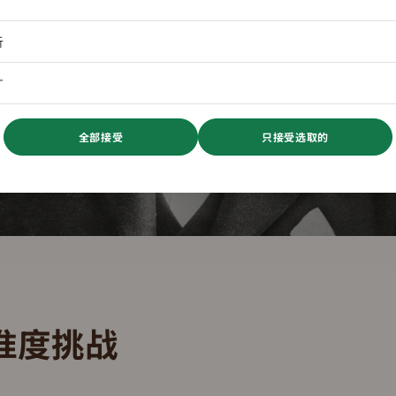
析
广
全部接受
只接受选取的
准度挑战