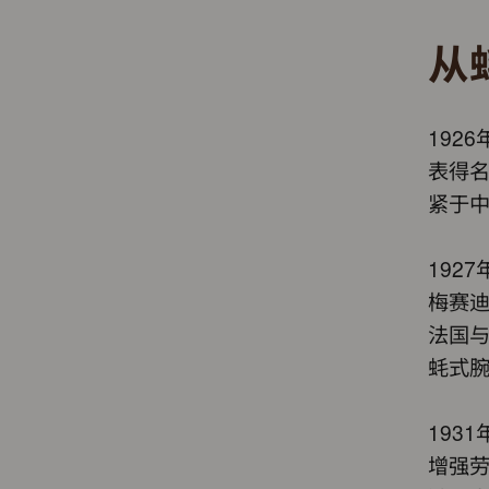
从
192
表得
紧于
192
梅赛迪
法国
蚝式
193
增强