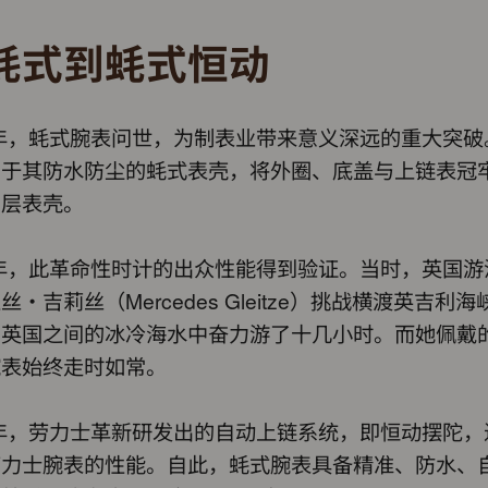
蚝式到蚝式恒动
6年，蚝式腕表问世，为制表业带来意义深远的重大突破
名于其防水防尘的蚝式表壳，将外圈、底盖与上链表冠
中层表壳。
7年，此革命性时计的出众性能得到验证。当时，英国游
丝・吉莉丝（Mercedes Gleitze）挑战横渡英吉利
与英国之间的冰冷海水中奋力游了十几小时。而她佩戴
腕表始终走时如常。
1年，劳力士革新研发出的自动上链系统，即恒动摆陀，
劳力士腕表的性能。自此，蚝式腕表具备精准、防水、