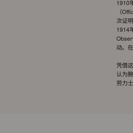
191
（Off
次证
191
Obs
动。
凭借
认为
劳力