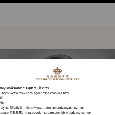
nalytics及Content Square (勞力士)
：
https://www.rolex.com/legal-notices/cookies.html
意）
目的
nalytics 隐私政策：
https://www.adobe.com/privacy/policy.html
t Square 隐私政策：
https://contentsquare.com/gb-en/privacy-center/