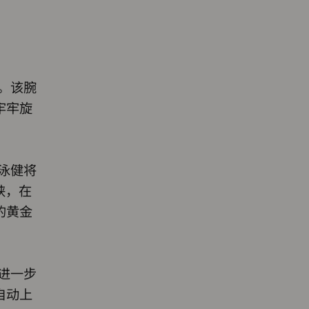
。该腕
牢牢旋
泳健将
海峡，在
的黄金
进一步
自动上