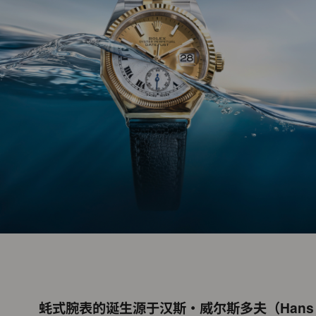
蚝式腕表的诞生源于汉斯・威尔斯多夫（Hans W