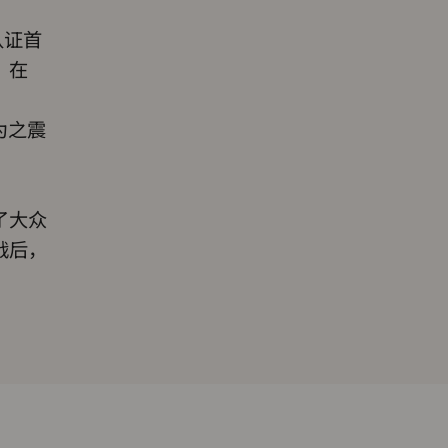
该认证首
，在
为之震
了大众
战后，