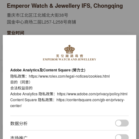
Emperor Watch & Jewellery IFS, Chongqing
重庆市江北区江北城北大街38号
国金中心商场二层L257-L258号商铺
营业时间
+86 (023) 6762 6898
获取路线
More details
劳力士
Adobe Analytics及Content Square (勞力士)
隐私政策：
https://www.rolex.com/legal-notices/cookies.html
Emperor Watch & Jewellery Rolex Boutique
目的（同意）
Times Square, Chongqing
合法权益目的
Adobe Analytics 隐私政策：
https://www.adobe.com/privacy/policy.html
重庆市渝中区邹容路100号
Content Square 隐私政策：
https://contentsquare.com/gb-en/privacy-
重庆时代广场L110号商铺
center/
营业时间
数据分析
+86 (23) 6382 8329
获取路线
More details
市场推广