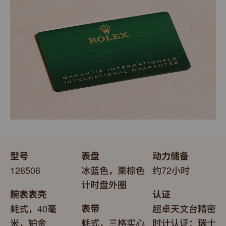
更代表此腕表成功通过劳力士实验室一系列的最终测试。
表。劳力士精心设计的皮革表盒有如礼物的包装盒，用作
送礼之用亦非常合适，接收礼物者会感到愉悦非常。
型号
表盘
动力储备
126506
冰蓝色，栗棕色
约72小时
计时盘外圈
腕表表壳
认证
蚝式，40毫
表带
超卓天文台精密
米，铂金
蚝式，三格实心
时计认证：瑞士