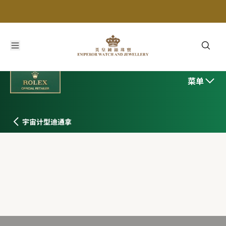
菜单
宇宙计型迪通拿