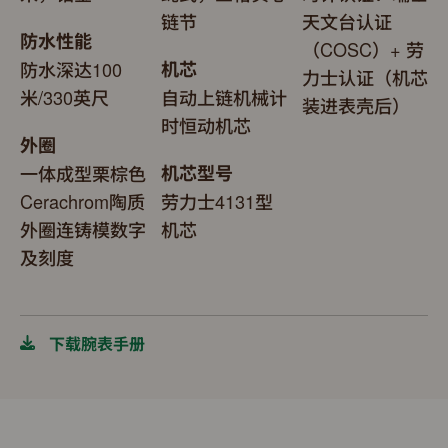
链节
天文台认证
防水性能
（COSC）+ 劳
防水深达100
机芯
力士认证（机芯
米/330英尺
自动上链机械计
装进表壳后）
时恒动机芯
外圈
一体成型栗棕色
机芯型号
Cerachrom陶质
劳力士4131型
外圈连铸模数字
机芯
及刻度
下载腕表手册