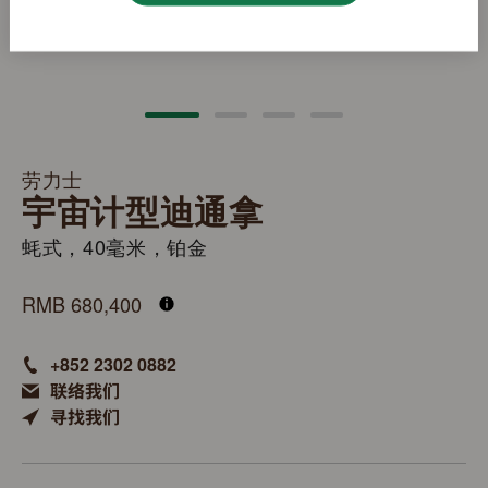
劳力士
宇宙计型迪通拿
蚝式，40毫米，铂金
M126506-0001
RMB 680,400
+852 2302 0882
联络我们
寻找我们