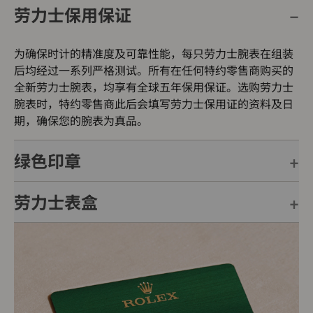
劳力士保用保证
为确保时计的精准度及可靠性能，每只劳力士腕表在组装
后均经过一系列严格测试。所有在任何特约零售商购买的
全新劳力士腕表，均享有全球五年保用保证。选购劳力士
腕表时，特约零售商此后会填写劳力士保用证的资料及日
期，确保您的腕表为真品。
绿色印章
劳力士表盒
每只劳力士腕表均附有全球五年保用保证，并附上绿色印
章，此印章是超卓天文台精密时计的象征。此认证除了证
明腕表的机芯已获得精密时计测试中心（COSC）认证，
每只劳力士腕表均置于精美的绿色表盒内，可妥善保护腕
更代表此腕表成功通过劳力士实验室一系列的最终测试。
表。劳力士精心设计的皮革表盒有如礼物的包装盒，用作
送礼之用亦非常合适，接收礼物者会感到愉悦非常。