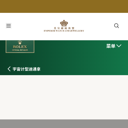
菜单
宇宙计型迪通拿