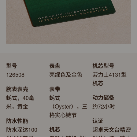
型号
表盘
机芯型号
126508
亮绿色及金色
劳力士4131型
机芯
腕表表壳
表带
蚝式，40毫
蚝式
动力储备
米，黄金
（Oyster），三
约72小时
格实心链节
防水性能
认证
防水深达100
机芯
超卓天文台精密