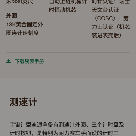
米/330英尺
自动上链机械计
时计认证：瑞士
时恒动机芯
天文台认证
外圈
（COSC）+ 劳
18K黄金固定外
力士认证（机芯
圈连计速刻度
装进表壳后）
下载腕表手册
测速计
宇宙计型迪通拿备有测速计外圈、三个计时盘及
计时按钮，是特别为耐力赛车手而设的计时工