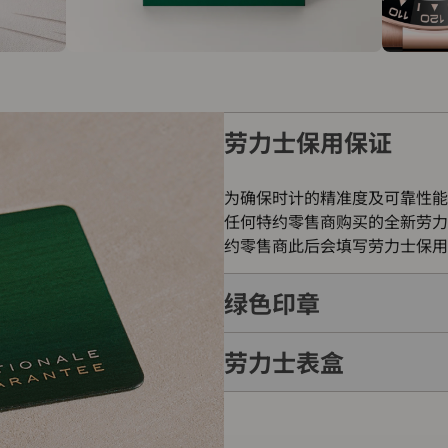
劳力士保用保证
为确保时计的精准度及可靠性能
任何特约零售商购买的全新劳力
约零售商此后会填写劳力士保用
绿色印章
劳力士表盒
每只劳力士腕表均附有全球五年
的象征。此认证除了证明腕表的
表成功通过劳力士实验室一系列
每只劳力士腕表均置于精美的绿
如礼物的包装盒，用作送礼之用