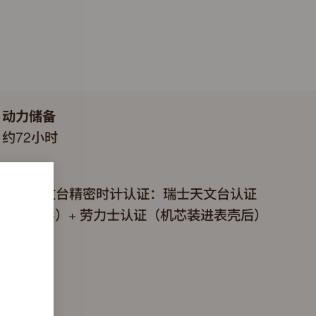
动力储备
约72小时
认证
超卓天文台精密时计认证：瑞士天文台认证
（COSC）+ 劳力士认证（机芯装进表壳后）