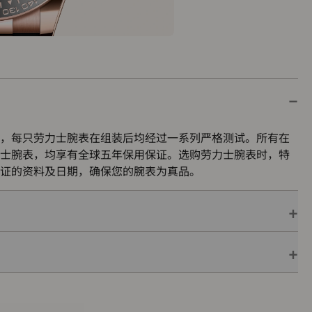
，每只劳力士腕表在组装后均经过一系列严格测试。所有在
士腕表，均享有全球五年保用保证。选购劳力士腕表时，特
证的资料及日期，确保您的腕表为真品。
保用保证，并附上绿色印章，此印章是超卓天文台精密时计
机芯已获得精密时计测试中心（COSC）认证，更代表此腕
的最终测试。
色表盒内，可妥善保护腕表。劳力士精心设计的皮革表盒有
亦非常合适，接收礼物者会感到愉悦非常。