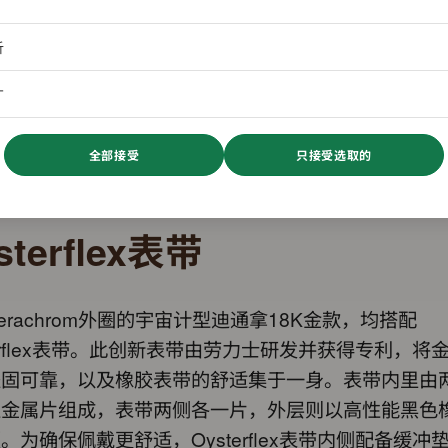
析
广
全部接受
只接受选取的
sterflex表带
erachrom外圈的宇宙计型迪通拿18K金款，均搭配
terflex表带。此创新表带由劳力士研发并获得专利，将
坚固可靠，以及橡胶表带的舒适集于一身。表带内里由
性金属片组成，表带两侧各一片，外层则以高性能黑色
。为确保佩戴更舒适，Oysterflex表带内侧配备缓冲