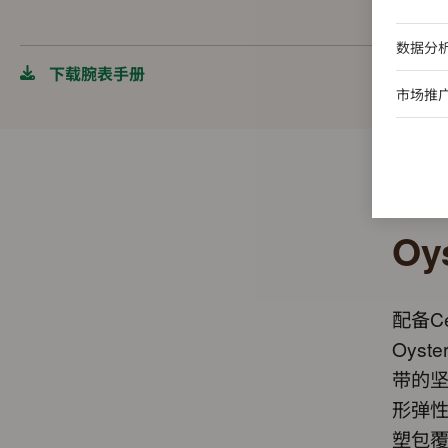
数据分
下载腕表手册
市场推
Oy
配备C
Oys
带的
形弹
塑包覆