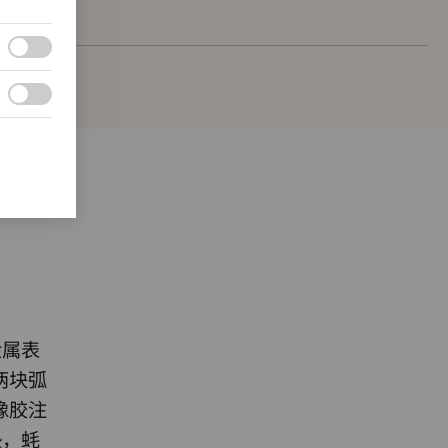
金属表
两块弧
橡胶注
垫，蚝