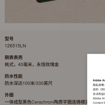
型号
126515LN
腕表表壳
蚝式，40毫米，永恒玫瑰金
防水性能
Adobe A
防水深达100米/330英尺
隐私政策
目的（同
外圈
合法权益
Adobe A
一体成型黑色Cerachrom陶质字圈连铸模测速计
Conten