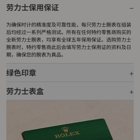
劳力士保用保证
为确保时计的精准度及可靠性能，每只劳力士腕表在组装
后均经过一系列严格测试。所有在任何特约零售商购买的
全新劳力士腕表，均享有全球五年保用保证。选购劳力士
腕表时，特约零售商此后会填写劳力士保用证的资料及日
期，确保您的腕表为真品。
绿色印章
劳力士表盒
每只劳力士腕表均附有全球五年保用保证，并附上绿色印
章，此印章是超卓天文台精密时计的象征。此认证除了证
明腕表的机芯已获得精密时计测试中心（COSC）认证，
每只劳力士腕表均置于精美的绿色表盒内，可妥善保护腕
更代表此腕表成功通过劳力士实验室一系列的最终测试。
表。劳力士精心设计的皮革表盒有如礼物的包装盒，用作
送礼之用亦非常合适，接收礼物者会感到愉悦非常。