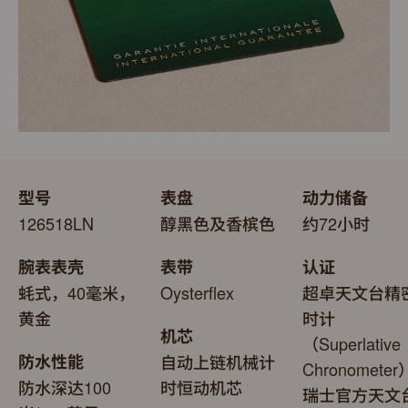
型号
表盘
动力储备
126518LN
醇黑色及香槟色
约72小时
腕表表壳
表带
认证
蚝式，40毫米，
Oysterflex
超卓天文台精
黄金
时计
机芯
（Superlative
防水性能
自动上链机械计
Chronomete
防水深达100
时恒动机芯
瑞士官方天文