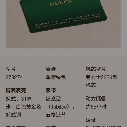
型号
表盘
机芯型号
278274
薄荷绿色
劳力士2236型
机芯
腕表表壳
表带
蚝式，31毫
纪念型
动力储备
米，白色黄金及
（Jubilee），
约55小时
蚝式钢
五格链节
认证