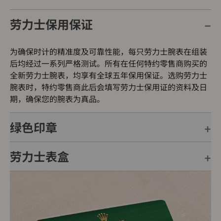
劳力士保用保证
为确保时计的精准度及可靠性能，每只劳力士腕表在组装
后均经过一系列严格测试。所有在任何特约零售商购买的
全新劳力士腕表，均享有全球五年保用保证。选购劳力士
腕表时，特约零售商此后会填写劳力士保用证的资料及日
期，确保您的腕表为真品。
绿色印章
劳力士表盒
每只劳力士腕表均附有全球五年保用保证，并附上绿色印
章，此印章是超卓天文台精密时计的象征。此认证除了证
明腕表的机芯已获得精密时计测试中心（COSC）认证，
每只劳力士腕表均置于精美的绿色表盒内，可妥善保护腕
更代表此腕表成功通过劳力士实验室一系列的最终测试。
表。劳力士精心设计的皮革表盒有如礼物的包装盒，用作
送礼之用亦非常合适，接收礼物者会感到愉悦非常。