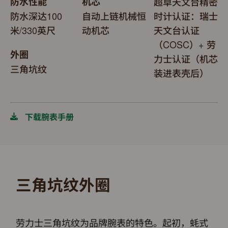
防水性能
机芯
超卓天文台精密
防水深达100
自动上链机械恒
时计认证：瑞士
米/330英尺
动机芯
天文台认证
（COSC）+ 劳
外圈
力士认证（机芯
三角坑纹
装进表壳后）
下载腕表手册
三角坑纹外圈
劳力士三角坑纹为品牌腕表的特色。起初，蚝式