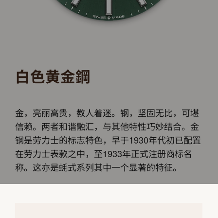
白色黄金鋼
金，亮丽高贵，教人着迷。钢，坚固无比，可堪
信赖。两者和谐融汇，与其他特性巧妙结合。金
钢是劳力士的标志特色，早于1930年代初已配置
在劳力士表款之中，至1933年正式注册商标名
称。这亦是蚝式系列其中一个显著的特征。