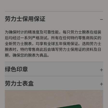
劳力士保用保证
为确保时计的精准度及可靠性能，每只劳力士腕表在组装
后均经过一系列严格测试。所有在任何特约零售商购买的
全新劳力士腕表，均享有全球五年保用保证。选购劳力士
腕表时，特约零售商此后会填写劳力士保用证的资料及日
期，确保您的腕表为真品。
绿色印章
劳力士表盒
每只劳力士腕表均附有全球五年保用保证，并附上绿色印
章，此印章是超卓天文台精密时计的象征。此认证除了证
明腕表的机芯已获得精密时计测试中心（COSC）认证，
每只劳力士腕表均置于精美的绿色表盒内，可妥善保护腕
更代表此腕表成功通过劳力士实验室一系列的最终测试。
表。劳力士精心设计的皮革表盒有如礼物的包装盒，用作