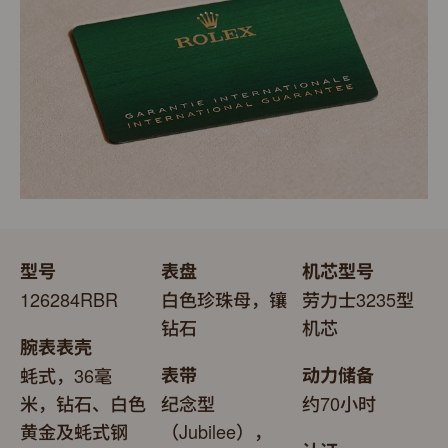
送礼之用亦非常合适，接收礼物者会感到愉悦非常。
型号
表盘
机芯型号
126284RBR
白色珍珠母，镶
劳力士3235型
钻石
机芯
腕表表壳
蚝式，36毫
表带
动力储备
米，钻石、白色
纪念型
约70小时
黄金及蚝式钢
（Jubilee），