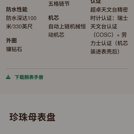
认证
五格链节
防水性能
超卓天文台精密
防水深达100
机芯
时计认证：瑞士
米/330英尺
自动上链机械恒
天文台认证
动机芯
（COSC）+ 劳
外圈
力士认证（机芯
镶钻石
装进表壳后）
下载腕表手册
珍珠母表盘