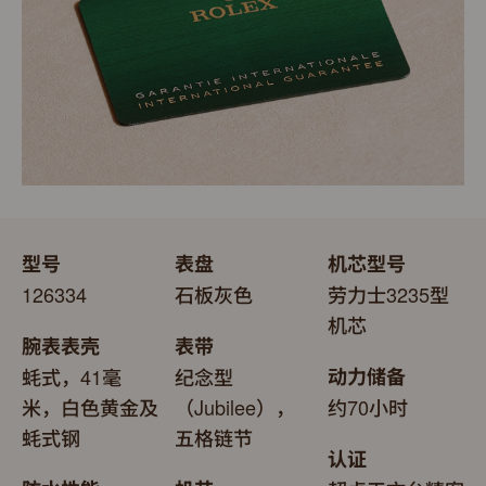
型号
表盘
机芯型号
126334
石板灰色
劳力士3235型
机芯
腕表表壳
表带
蚝式，41毫
纪念型
动力储备
米，白色黄金及
（Jubilee），
约70小时
蚝式钢
五格链节
认证