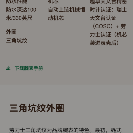
防水性能
机芯
超卓天文台精密
防水深达100
自动上链机械恒
时计认证：瑞士
米/330英尺
动机芯
天文台认证
（COSC）+ 劳
外圈
力士认证（机芯
三角坑纹
装进表壳后）
下载腕表手册
三角坑纹外圈
劳力士三角坑纹为品牌腕表的特色。最初，蚝式