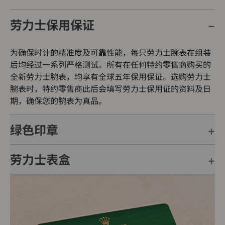
劳力士保用保证
为确保时计的精准度及可靠性能，每只劳力士腕表在组装
后均经过一系列严格测试。所有在任何特约零售商购买的
全新劳力士腕表，均享有全球五年保用保证。选购劳力士
腕表时，特约零售商此后会填写劳力士保用证的资料及日
期，确保您的腕表为真品。
绿色印章
劳力士表盒
每只劳力士腕表均附有全球五年保用保证，并附上绿色印
章，此印章是超卓天文台精密时计的象征。此认证除了证
明腕表的机芯已获得精密时计测试中心（COSC）认证，
每只劳力士腕表均置于精美的绿色表盒内，可妥善保护腕
更代表此腕表成功通过劳力士实验室一系列的最终测试。
表。劳力士精心设计的皮革表盒有如礼物的包装盒，用作
送礼之用亦非常合适，接收礼物者会感到愉悦非常。