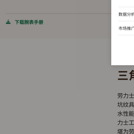
数据分
下载腕表手册
市场推
三
劳力
坑纹
水性
力士
堪为