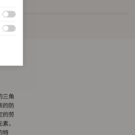
的三角
表的防
定的劳
元素，
的特