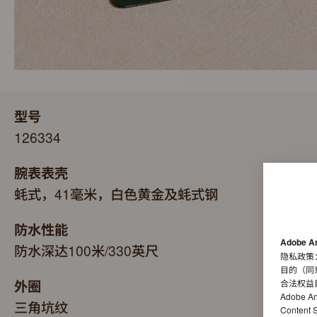
型号
126334
腕表表壳
蚝式，41毫米，白色黄金及蚝式钢
防水性能
Adobe A
防水深达100米/330英尺
隐私政策
目的（同
外圈
合法权益
Adobe A
三角坑纹
Conten