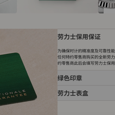
劳力士保用保证
为确保时计的精准度及可靠性能
任何特约零售商购买的全新劳力
约零售商此后会填写劳力士保用
绿色印章
劳力士表盒
每只劳力士腕表均附有全球五年
的象征。此认证除了证明腕表的
表成功通过劳力士实验室一系列
每只劳力士腕表均置于精美的绿
如礼物的包装盒，用作送礼之用