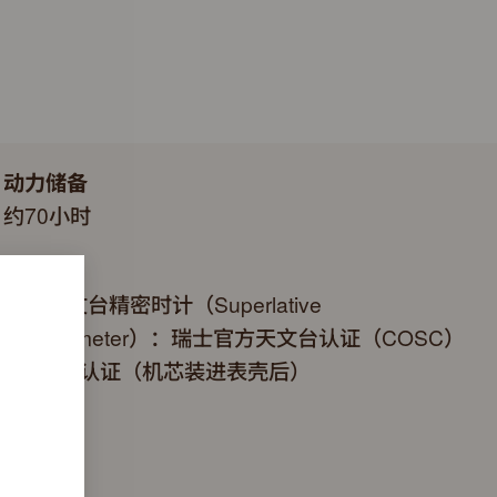
动力储备
约70小时
认证
超卓天文台精密时计（Superlative
Chronometer）：瑞士官方天文台认证（COSC）
+劳力士认证（机芯装进表壳后）