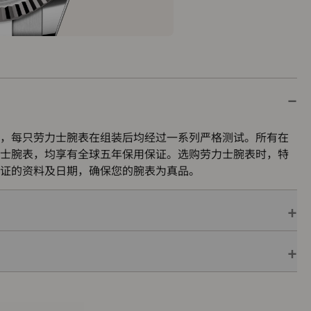
，每只劳力士腕表在组装后均经过一系列严格测试。所有在
士腕表，均享有全球五年保用保证。选购劳力士腕表时，特
证的资料及日期，确保您的腕表为真品。
保用保证，并附上绿色印章，此印章是超卓天文台精密时计
机芯已获得精密时计测试中心（COSC）认证，更代表此腕
的最终测试。
色表盒内，可妥善保护腕表。劳力士精心设计的皮革表盒有
亦非常合适，接收礼物者会感到愉悦非常。