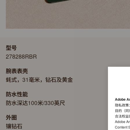
型号
278288RBR
腕表表壳
蚝式，31毫米，钻石及黄金
防水性能
Adobe A
防水深达100米/330英尺
隐私政策
目的（同
外圈
合法权益
Adobe A
镶钻石
Conten