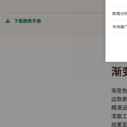
数据分
下载腕表手册
市场推
渐
渐变
这款表
精湛
漆面
效果