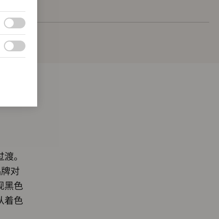
过渡。
品牌对
现黑色
从着色