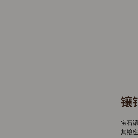
镶
宝石
其镶