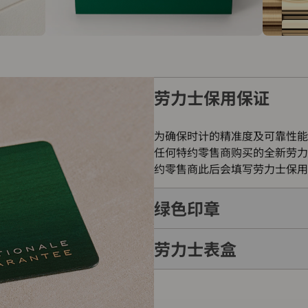
劳力士保用保证
为确保时计的精准度及可靠性能
任何特约零售商购买的全新劳力
约零售商此后会填写劳力士保用
绿色印章
劳力士表盒
每只劳力士腕表均附有全球五年
的象征。此认证除了证明腕表的
表成功通过劳力士实验室一系列
每只劳力士腕表均置于精美的绿
如礼物的包装盒，用作送礼之用