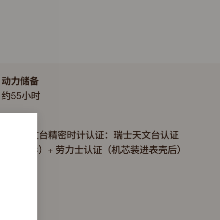
动力储备
约55小时
认证
超卓天文台精密时计认证：瑞士天文台认证
（COSC）+ 劳力士认证（机芯装进表壳后）