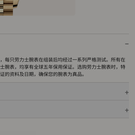
，每只劳力士腕表在组装后均经过一系列严格测试。所有在
士腕表，均享有全球五年保用保证。选购劳力士腕表时，特
证的资料及日期，确保您的腕表为真品。
保用保证，并附上绿色印章，此印章是超卓天文台精密时计
机芯已获得精密时计测试中心（COSC）认证，更代表此腕
的最终测试。
色表盒内，可妥善保护腕表。劳力士精心设计的皮革表盒有
亦非常合适，接收礼物者会感到愉悦非常。