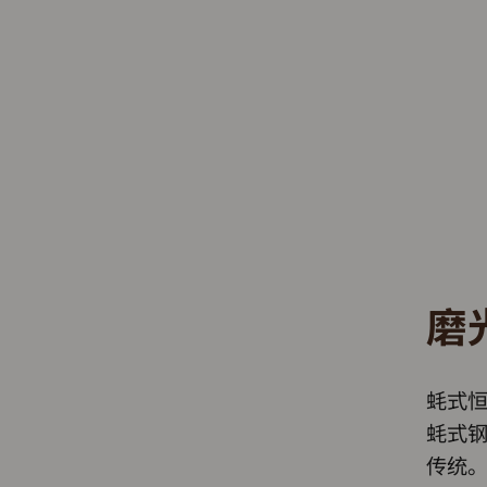
磨
蚝式恒
蚝式
传统