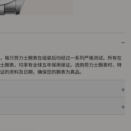
，每只劳力士腕表在组装后均经过一系列严格测试。所有在
士腕表，均享有全球五年保用保证。选购劳力士腕表时，特
证的资料及日期，确保您的腕表为真品。
保用保证，并附上绿色印章，此印章是超卓天文台精密时计
机芯已获得精密时计测试中心（COSC）认证，更代表此腕
的最终测试。
色表盒内，可妥善保护腕表。劳力士精心设计的皮革表盒有
亦非常合适，接收礼物者会感到愉悦非常。