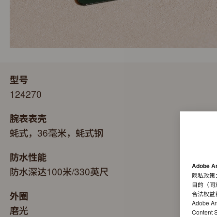
型号
124270
腕表表壳
蚝式，36毫米，蚝式钢
防水性能
Adobe A
防水深达100米/330英尺
隐私政策
目的（同
外圈
合法权益
Adobe A
磨光
Conten