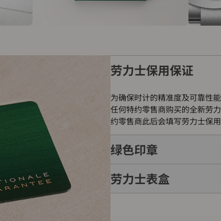
劳力士保用保证
为确保时计的精准度及可靠性能
任何特约零售商购买的全新劳力
约零售商此后会填写劳力士保用
绿色印章
劳力士表盒
每只劳力士腕表均附有全球五年
的象征。此认证除了证明腕表的
表成功通过劳力士实验室一系列
每只劳力士腕表均置于精美的绿
如礼物的包装盒，用作送礼之用