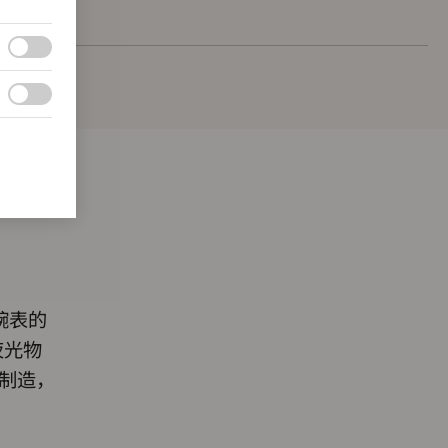
腕表的
夜光物
发制造，