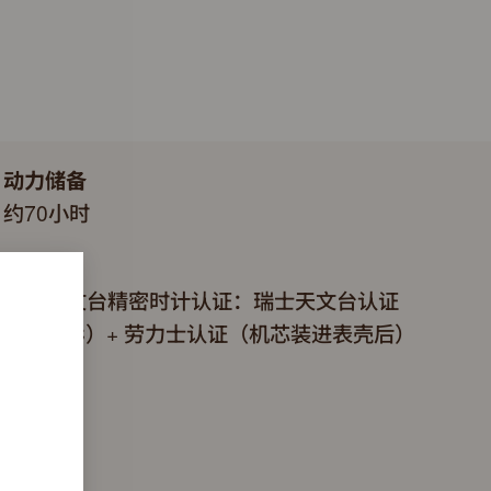
动力储备
约70小时
认证
超卓天文台精密时计认证：瑞士天文台认证
（COSC）+ 劳力士认证（机芯装进表壳后）