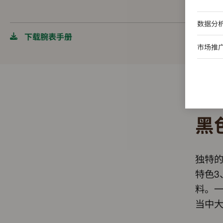
数据分
下载腕表手册
市场推
黑
独特
特色3
料。一
当中