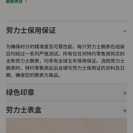
腕表供货
劳力士保用保证
为确保时计的精准度及可靠性能，每只劳力士腕表在组装
后均经过一系列严格测试。所有在任何特约零售商购买的
全新劳力士腕表，均享有全球五年保用保证。选购劳力士
腕表时，特约零售商此后会填写劳力士保用证的资料及日
期，确保您的腕表为真品。
绿色印章
劳力士表盒
每只劳力士腕表均附有全球五年保用保证，并附上绿色印
章，此印章是超卓天文台精密时计的象征。此认证除了证
明腕表的机芯已获得精密时计测试中心（COSC）认证，
每只劳力士腕表均置于精美的绿色表盒内，可妥善保护腕
更代表此腕表成功通过劳力士实验室一系列的最终测试。