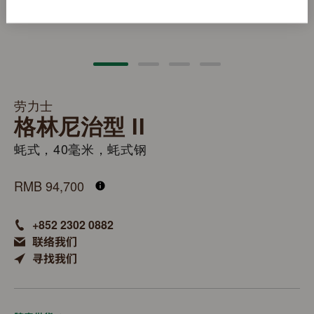
劳力士
格林尼治型 II
蚝式，40毫米，蚝式钢
M126710BLNR-0003
RMB 94,700
+852 2302 0882
联络我们
寻找我们