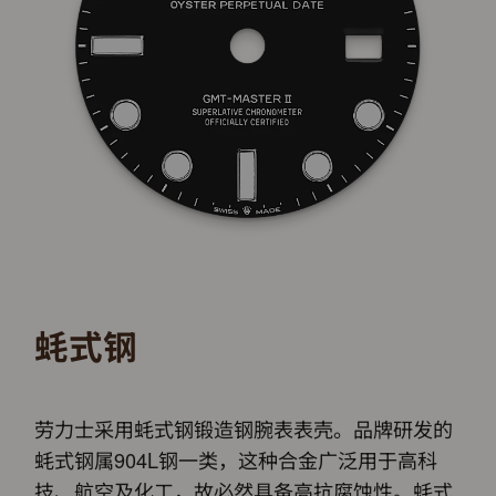
蚝式钢
劳力士采用蚝式钢锻造钢腕表表壳。品牌研发的
蚝式钢属904L钢一类，这种合金广泛用于高科
技、航空及化工，故必然具备高抗腐蚀性。蚝式