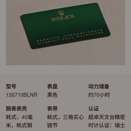
表。劳力士精心设计的皮革表盒有如礼物的包装盒，用作
送礼之用亦非常合适，接收礼物者会感到愉悦非常。
型号
表盘
动力储备
126710BLNR
黑色
约70小时
腕表表壳
表带
认证
蚝式，40毫
蚝式，三格实心
超卓天文台精密
米，蚝式钢
链节
时计认证：瑞士