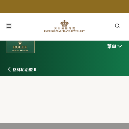
菜单
格林尼治型 II