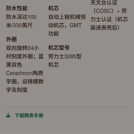
天文台认证
防水性能
机芯
（COSC）+ 劳
防水深达100
自动上链机械恒
力士认证（机芯
米/330英尺
动机芯，GMT
装进表壳后）
功能
外圈
双向旋转24小
机芯型号
时刻度外圈；蓝
劳力士3285型
黑双色
机芯
Cerachrom陶质
字圈，设铸模数
字及刻度
下载腕表手册