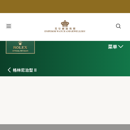
菜单
格林尼治型 II