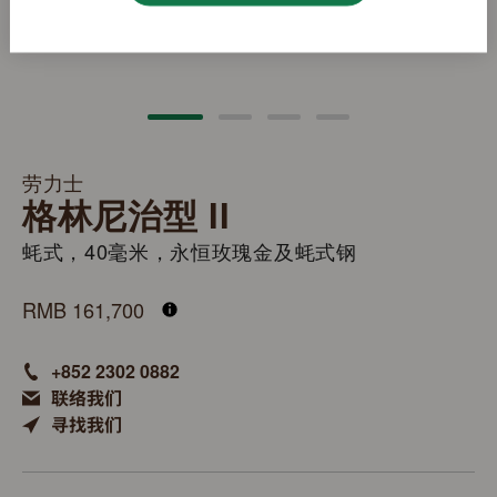
劳力士
格林尼治型 II
蚝式，40毫米，永恒玫瑰金及蚝式钢
M126711CHNR-0002
RMB 161,700
+852 2302 0882
联络我们
寻找我们