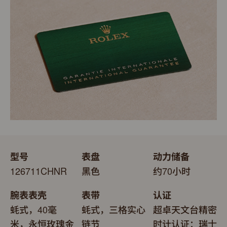
更代表此腕表成功通过劳力士实验室一系列的最终测试。
表。劳力士精心设计的皮革表盒有如礼物的包装盒，用作
送礼之用亦非常合适，接收礼物者会感到愉悦非常。
型号
表盘
动力储备
126711CHNR
黑色
约70小时
腕表表壳
表带
认证
蚝式，40毫
蚝式，三格实心
超卓天文台精密
米，永恒玫瑰金
链节
时计认证：瑞士