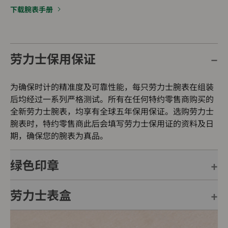
下载腕表手册
劳力士保用保证
为确保时计的精准度及可靠性能，每只劳力士腕表在组装
后均经过一系列严格测试。所有在任何特约零售商购买的
全新劳力士腕表，均享有全球五年保用保证。选购劳力士
腕表时，特约零售商此后会填写劳力士保用证的资料及日
期，确保您的腕表为真品。
绿色印章
劳力士表盒
每只劳力士腕表均附有全球五年保用保证，并附上绿色印
章，此印章是超卓天文台精密时计的象征。此认证除了证
明腕表的机芯已获得精密时计测试中心（COSC）认证，
每只劳力士腕表均置于精美的绿色表盒内，可妥善保护腕