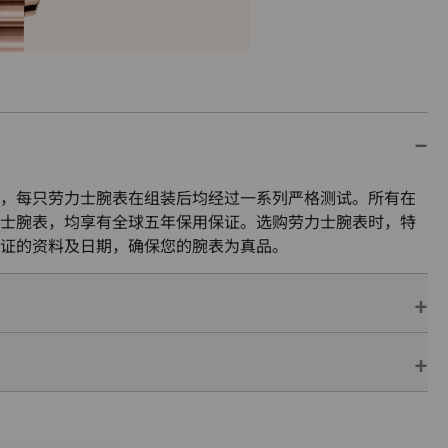
，每只劳力士腕表在组装后均经过一系列严格测试。所有在
士腕表，均享有全球五年保用保证。选购劳力士腕表时，特
证的资料及日期，确保您的腕表为真品。
保用保证，并附上绿色印章，此印章是超卓天文台精密时计
机芯已获得精密时计测试中心（COSC）认证，更代表此腕
的最终测试。
色表盒内，可妥善保护腕表。劳力士精心设计的皮革表盒有
亦非常合适，接收礼物者会感到愉悦非常。