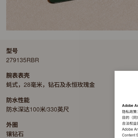
型号
279135RBR
腕表表壳
蚝式，28毫米，钻石及永恒玫瑰金
防水性能
Adobe A
防水深达100米/330英尺
隐私政策
目的（同
外圈
合法权益
Adobe A
镶钻石
Conten