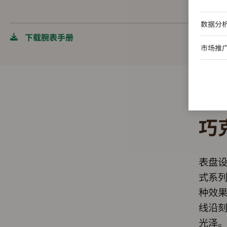
数据分
下载腕表手册
市场推
巧
表盘设
式系
种效
线沿
光泽