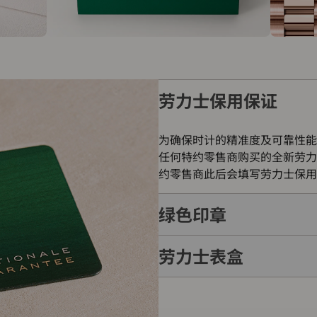
劳力士保用保证
为确保时计的精准度及可靠性能
任何特约零售商购买的全新劳力
约零售商此后会填写劳力士保用
绿色印章
劳力士表盒
每只劳力士腕表均附有全球五年
的象征。此认证除了证明腕表的
表成功通过劳力士实验室一系列
每只劳力士腕表均置于精美的绿
如礼物的包装盒，用作送礼之用