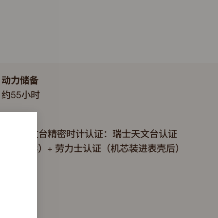
动力储备
约55小时
认证
超卓天文台精密时计认证：瑞士天文台认证
（COSC）+ 劳力士认证（机芯装进表壳后）