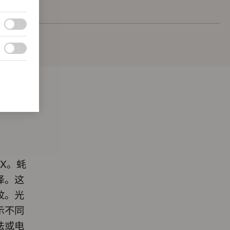
IX。蚝
泽。这
纹。光
示不同
法或电