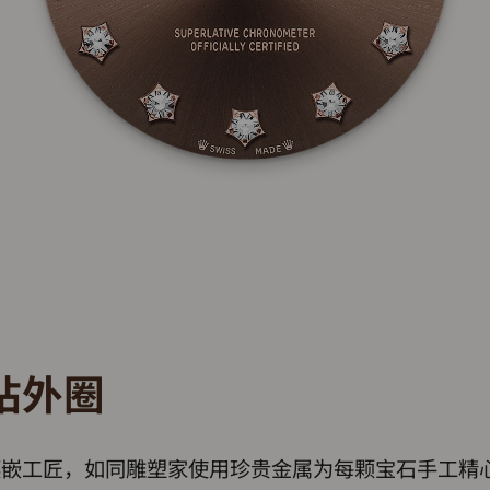
钻外圈
镶嵌工匠，如同雕塑家使用珍贵金属为每颗宝石手工精