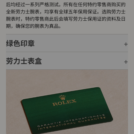
后均经过一系列严格测试。所有在任何特约零售商购买的
全新劳力士腕表，均享有全球五年保用保证。选购劳力士
腕表时，特约零售商此后会填写劳力士保用证的资料及日
期，确保您的腕表为真品。
绿色印章
劳力士表盒
每只劳力士腕表均附有全球五年保用保证，并附上绿色印
章，此印章是超卓天文台精密时计的象征。此认证除了证
明腕表的机芯已获得精密时计测试中心（COSC）认证，
每只劳力士腕表均置于精美的绿色表盒内，可妥善保护腕
更代表此腕表成功通过劳力士实验室一系列的最终测试。
表。劳力士精心设计的皮革表盒有如礼物的包装盒，用作
送礼之用亦非常合适，接收礼物者会感到愉悦非常。