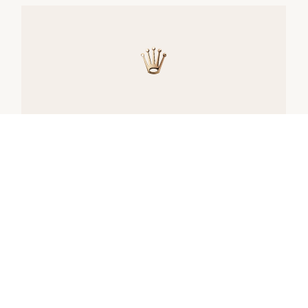
腕表供货
所有劳力士腕表均由表匠精心手工组装，并确
保上乘的品质。此等严格标准会限制产能；有
时，市场对于产品的需求远高于供给。
因此，部分型号的存货可能有限。唯有劳力士
授权的特约零售商，方能提供销售全新劳力士
真品腕表的服务。特约零售商们定期收到劳力
士品牌方的供货，并自主管理其腕表销售。