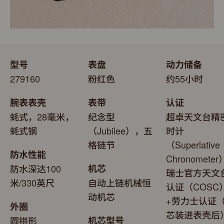
型号
表盘
动力储备
279160
粉红色
约55小时
腕表表壳
表带
认证
蚝式，28毫米，
纪念型
超卓天文台精
蚝式钢
（Jubilee），五
时计
格链节
（Superlative
防水性能
Chronomete
防水深达100
机芯
瑞士官方天文
米/330英尺
自动上链机械恒
认证（COSC
动机芯
+劳力士认证
外圈
芯装进表壳后
圆拱形
机芯型号