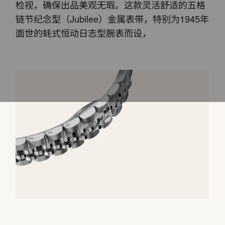
检视，确保出品美观无瑕。这款灵活舒适的五格
链节纪念型（Jubilee）金属表带，特别为1945年
面世的蚝式恒动日志型腕表而设，