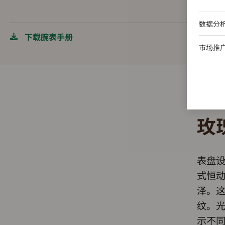
数据分
下载腕表手册
市场推
玫
表盘设
式恒
泽。
纹。
示不