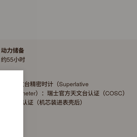
动力储备
约55小时
认证
超卓天文台精密时计（Superlative
Chronometer）：瑞士官方天文台认证（COSC）
+劳力士认证（机芯装进表壳后）