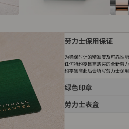
劳力士保用保证
为确保时计的精准度及可靠性能
任何特约零售商购买的全新劳力
约零售商此后会填写劳力士保用
绿色印章
劳力士表盒
每只劳力士腕表均附有全球五年
的象征。此认证除了证明腕表的
表成功通过劳力士实验室一系列
每只劳力士腕表均置于精美的绿
如礼物的包装盒，用作送礼之用