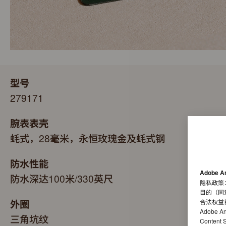
型号
279171
腕表表壳
蚝式，28毫米，永恒玫瑰金及蚝式钢
防水性能
Adobe A
防水深达100米/330英尺
隐私政策
目的（同
外圈
合法权益
Adobe A
三角坑纹
Conten