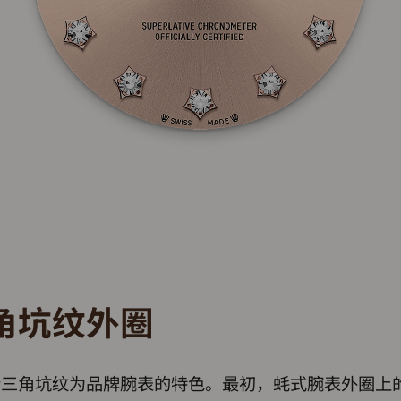
角坑纹外圈
士三角坑纹为品牌腕表的特色。最初，蚝式腕表外圈上