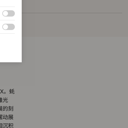
IX。蚝
雅光
展的刻
摆动展
相沉积