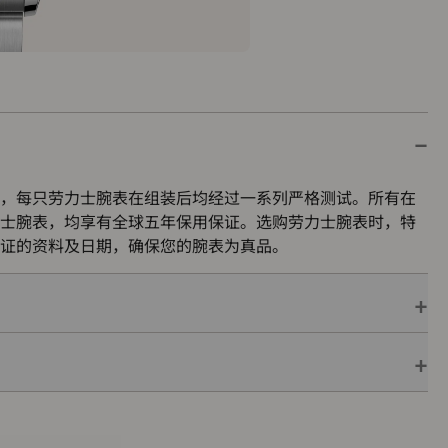
，每只劳力士腕表在组装后均经过一系列严格测试。所有在
士腕表，均享有全球五年保用保证。选购劳力士腕表时，特
证的资料及日期，确保您的腕表为真品。
保用保证，并附上绿色印章，此印章是超卓天文台精密时计
机芯已获得精密时计测试中心（COSC）认证，更代表此腕
的最终测试。
色表盒内，可妥善保护腕表。劳力士精心设计的皮革表盒有
亦非常合适，接收礼物者会感到愉悦非常。