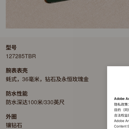
型号
127285TBR
腕表表壳
蚝式，36毫米，钻石及永恒玫瑰金
防水性能
Adobe A
防水深达100米/330英尺
隐私政策
目的（同
外圈
合法权益
Adobe A
镶钻石
Conten