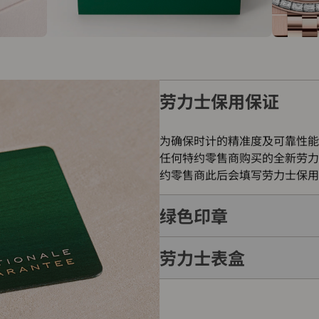
劳力士保用保证
为确保时计的精准度及可靠性能
任何特约零售商购买的全新劳力
约零售商此后会填写劳力士保用
绿色印章
劳力士表盒
每只劳力士腕表均附有全球五年
的象征。此认证除了证明腕表的
表成功通过劳力士实验室一系列
每只劳力士腕表均置于精美的绿
如礼物的包装盒，用作送礼之用