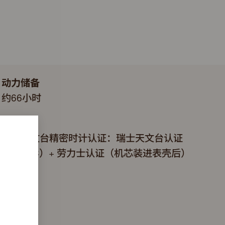
动力储备
约66小时
认证
超卓天文台精密时计认证：瑞士天文台认证
（COSC）+ 劳力士认证（机芯装进表壳后）