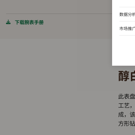
数据分
下载腕表手册
市场推
醇
此表
工艺
成，该
方形