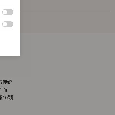
与传统
割而
10颗