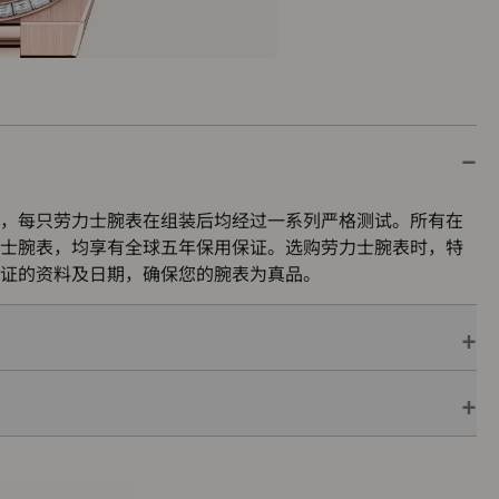
，每只劳力士腕表在组装后均经过一系列严格测试。所有在
士腕表，均享有全球五年保用保证。选购劳力士腕表时，特
证的资料及日期，确保您的腕表为真品。
保用保证，并附上绿色印章，此印章是超卓天文台精密时计
机芯已获得精密时计测试中心（COSC）认证，更代表此腕
的最终测试。
色表盒内，可妥善保护腕表。劳力士精心设计的皮革表盒有
亦非常合适，接收礼物者会感到愉悦非常。