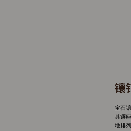
镶
宝石
其镶
地排