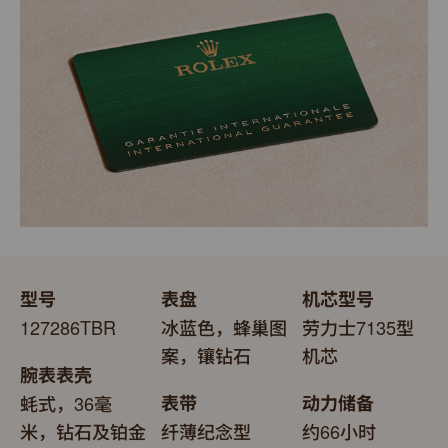
表。劳力士精心设计的皮革表盒有如礼物的包装盒，用作
送礼之用亦非常合适，接收礼物者会感到愉悦非常。
型号
表盘
机芯型号
127286TBR
冰蓝色，蜂巢图
劳力士7135型
案，镶钻石
机芯
腕表表壳
蚝式，36毫
表带
动力储备
米，钻石及铂金
纤薄纪念型
约66小时