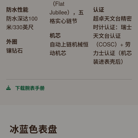
（Flat
防水性能
认证
Jubilee），五
防水深达100
超卓天文台精密
格实心链节
米/330英尺
时计认证：瑞士
机芯
天文台认证
外圈
自动上链机械恒
（COSC）+ 劳
镶钻石
动机芯
力士认证（机芯
装进表壳后）
下载腕表手册
冰蓝色表盘