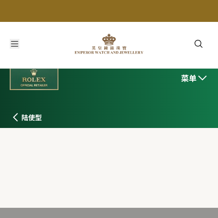
菜单
陆使型