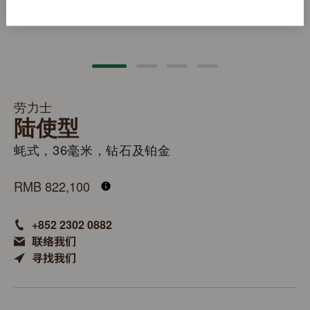
劳力士
陆使型
蚝式，36毫米，钻石及铂金
M127286TBR-0001
RMB 822,100
+852 2302 0882
联络我们
寻找我们