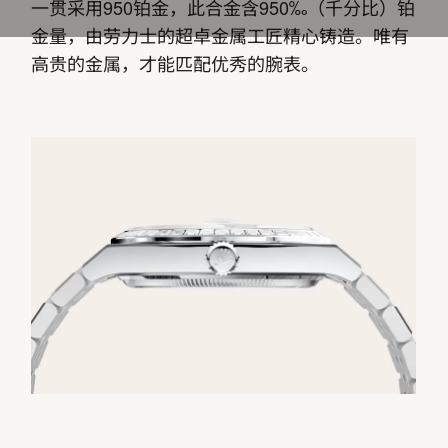
一贯采用950铂金，此合金含950‰（千分比）铂
金量，由劳力士的超卓金属工匠精心铸造。唯有
高贵的金属，才能匹配优秀的腕表。