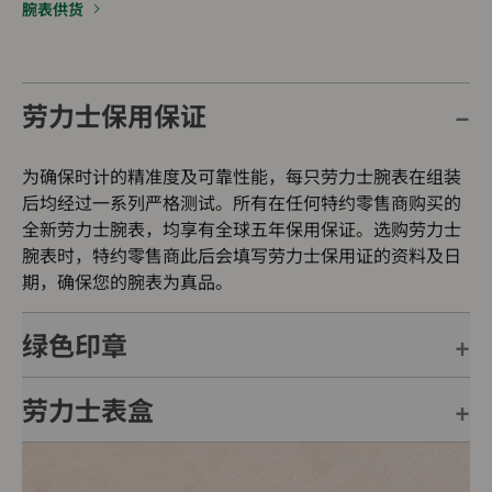
腕表供货
劳力士保用保证
为确保时计的精准度及可靠性能，每只劳力士腕表在组装
后均经过一系列严格测试。所有在任何特约零售商购买的
全新劳力士腕表，均享有全球五年保用保证。选购劳力士
腕表时，特约零售商此后会填写劳力士保用证的资料及日
期，确保您的腕表为真品。
绿色印章
劳力士表盒
每只劳力士腕表均附有全球五年保用保证，并附上绿色印
章，此印章是超卓天文台精密时计的象征。此认证除了证
明腕表的机芯已获得精密时计测试中心（COSC）认证，
每只劳力士腕表均置于精美的绿色表盒内，可妥善保护腕
更代表此腕表成功通过劳力士实验室一系列的最终测试。