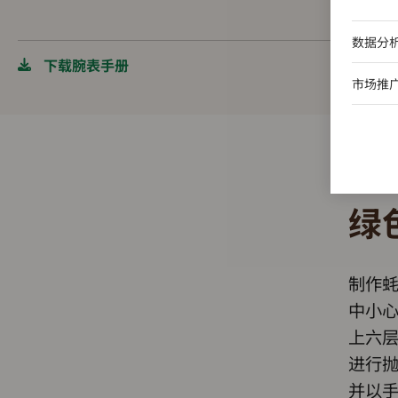
数据分
下载腕表手册
市场推
绿
制作
中小
上六
进行
并以