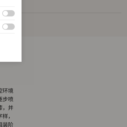
控环境
逐步喷
漆，并
字样，
组装阶