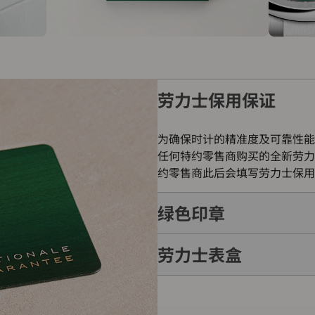
劳力士保用保证
为确保时计的精准度及可靠性能
任何特约零售商购买的全新劳力
约零售商此后会填写劳力士保用
绿色印章
劳力士表盒
每只劳力士腕表均附有全球五年
的象征。此认证除了证明腕表的
表成功通过劳力士实验室一系列
每只劳力士腕表均置于精美的绿
如礼物的包装盒，用作送礼之用