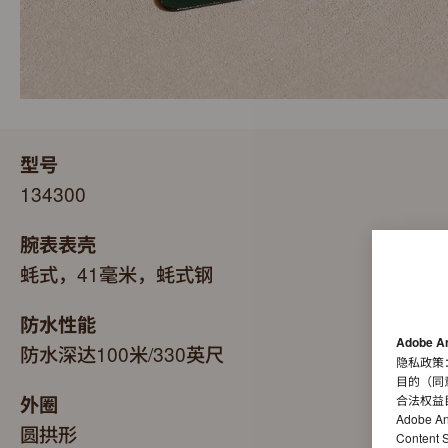
型号
134300
腕表表壳
蚝式，41毫米，蚝式钢
防水性能
Adobe A
防水深达100米/330英尺
隐私政策
目的（同
外圈
合法权益
Adobe A
圆拱形
Conten