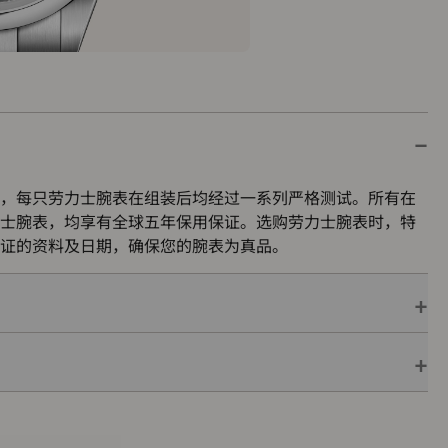
，每只劳力士腕表在组装后均经过一系列严格测试。所有在
士腕表，均享有全球五年保用保证。选购劳力士腕表时，特
证的资料及日期，确保您的腕表为真品。
保用保证，并附上绿色印章，此印章是超卓天文台精密时计
机芯已获得精密时计测试中心（COSC）认证，更代表此腕
的最终测试。
色表盒内，可妥善保护腕表。劳力士精心设计的皮革表盒有
亦非常合适，接收礼物者会感到愉悦非常。