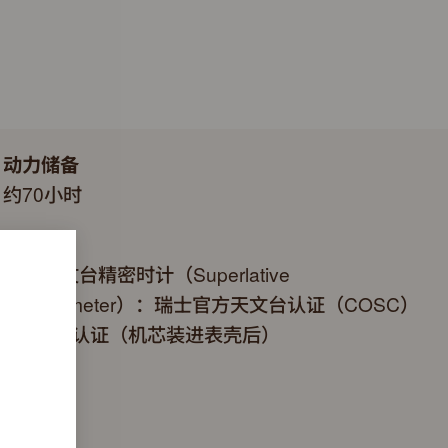
动力储备
约70小时
认证
超卓天文台精密时计（Superlative
Chronometer）：瑞士官方天文台认证（COSC）
+劳力士认证（机芯装进表壳后）