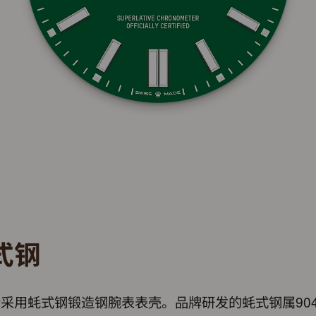
式钢
采用蚝式钢锻造钢腕表表壳。品牌研发的蚝式钢属904