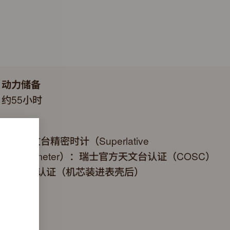
动力储备
约55小时
认证
超卓天文台精密时计（Superlative
Chronometer）：瑞士官方天文台认证（COSC）
+劳力士认证（机芯装进表壳后）