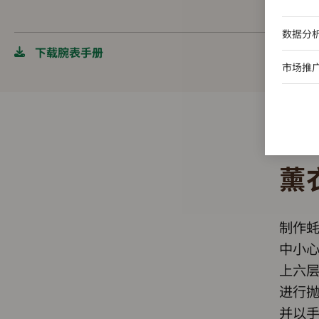
数据分
下载腕表手册
市场推
薰
制作
中小
上六
进行
并以