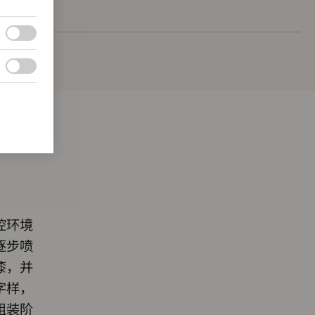
控环境
逐步喷
漆，并
字样，
组装阶