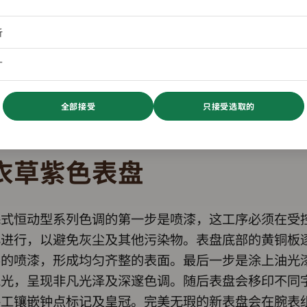
析
广
全部接受
只接受选取的
衣草紫色表盘
蚝式恒动型系列色调的第一步是喷漆，这工序必须在受
心进行，以避免灰尘及其他污染物。表盘底部的黄铜板
层的喷漆，形成均匀齐整的表面。最后一步是涂上油光
抛光，呈现非凡光泽及深邃色调。随后表盘会移印不同
手工镶嵌钟点标记及皇冠。完美无瑕的新表盘会在腕表