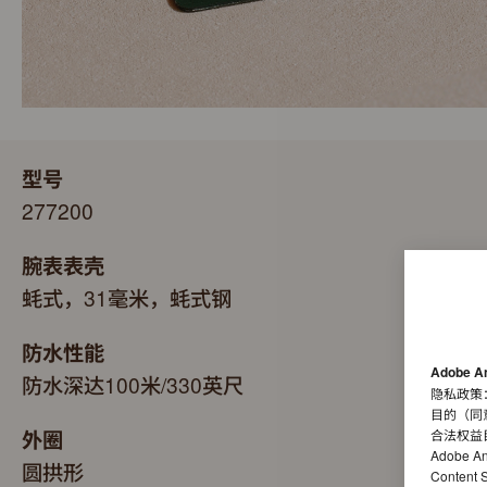
型号
277200
腕表表壳
蚝式，31毫米，蚝式钢
防水性能
Adobe A
防水深达100米/330英尺
隐私政策
目的（同
外圈
合法权益
Adobe A
圆拱形
Conten