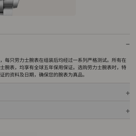
，每只劳力士腕表在组装后均经过一系列严格测试。所有在
士腕表，均享有全球五年保用保证。选购劳力士腕表时，特
证的资料及日期，确保您的腕表为真品。
保用保证，并附上绿色印章，此印章是超卓天文台精密时计
机芯已获得精密时计测试中心（COSC）认证，更代表此腕
的最终测试。
色表盒内，可妥善保护腕表。劳力士精心设计的皮革表盒有
亦非常合适，接收礼物者会感到愉悦非常。