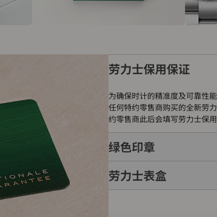
劳力士保用保证
为确保时计的精准度及可靠性能
任何特约零售商购买的全新劳力
约零售商此后会填写劳力士保用
绿色印章
劳力士表盒
每只劳力士腕表均附有全球五年
的象征。此认证除了证明腕表的
表成功通过劳力士实验室一系列
每只劳力士腕表均置于精美的绿
如礼物的包装盒，用作送礼之用