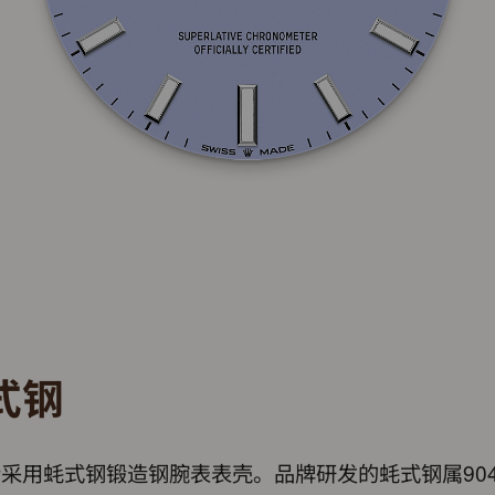
式钢
采用蚝式钢锻造钢腕表表壳。品牌研发的蚝式钢属904