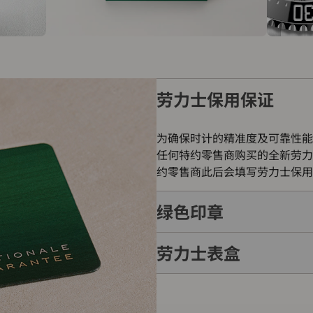
劳力士保用保证
为确保时计的精准度及可靠性能
任何特约零售商购买的全新劳力
约零售商此后会填写劳力士保用
绿色印章
劳力士表盒
每只劳力士腕表均附有全球五年
的象征。此认证除了证明腕表的
表成功通过劳力士实验室一系列
每只劳力士腕表均置于精美的绿
如礼物的包装盒，用作送礼之用