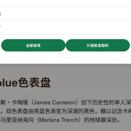
析
广
全部接受
只接受选取的
blue色表盘
斯・卡梅隆（James Cameron）创下历史性的单人
敬。双色表盘由亮蓝色渐变为深邃的黑色，藉以记念卡
马里亚纳海沟（Mariana Trench）的地球最深处。