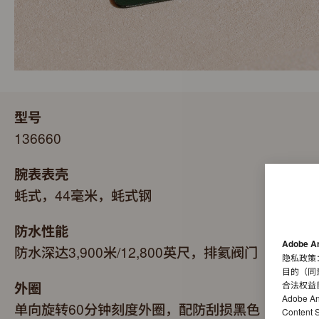
型号
136660
腕表表壳
蚝式，44毫米，蚝式钢
防水性能
Adobe A
防水深达3,900米/12,800英尺，排氦阀门
隐私政策
目的（同
外圈
合法权益
Adobe A
单向旋转60分钟刻度外圈，配防刮损黑色
Conten