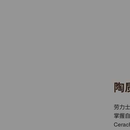
陶
劳力士
掌握
Cer