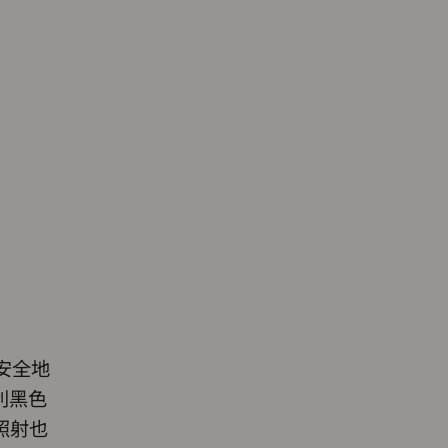
安全地
利黑色
照射也