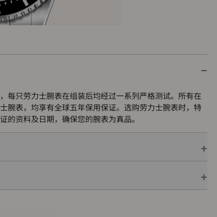
，每只劳力士腕表在组装后均经过一系列严格测试。所有在
士腕表，均享有全球五年保用保证。选购劳力士腕表时，特
证的资料及日期，确保您的腕表为真品。
保用保证，并附上绿色印章，此印章是超卓天文台精密时计
机芯已获得精密时计测试中心（COSC）认证，更代表此腕
的最终测试。
色表盒内，可妥善保护腕表。劳力士精心设计的皮革表盒有
亦非常合适，接收礼物者会感到愉悦非常。