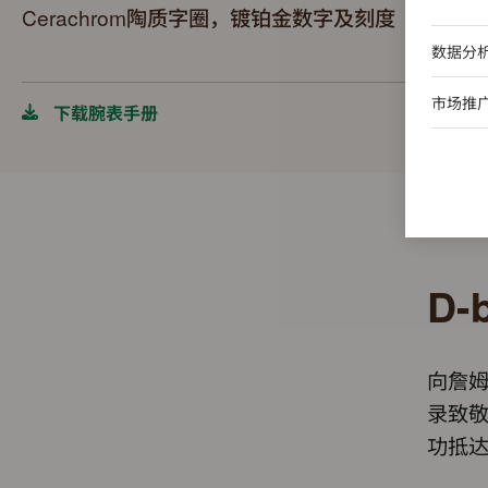
Cerachrom陶质字圈，镀铂金数字及刻度
数据分
市场推
下载腕表手册
D-
向詹姆
录致
功抵达