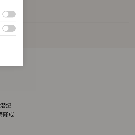
深潜纪
梅隆成