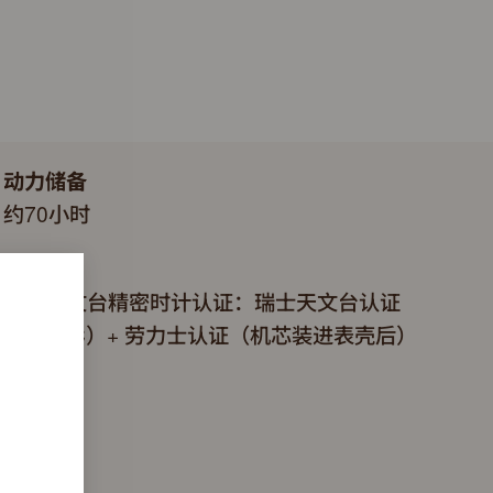
动力储备
约70小时
认证
超卓天文台精密时计认证：瑞士天文台认证
（COSC）+ 劳力士认证（机芯装进表壳后）