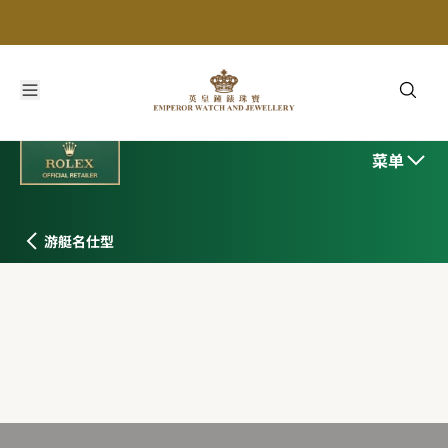
菜单
游艇名仕型