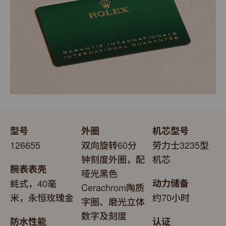
型号
外圈
机芯型号
126655
双向旋转60分
劳力士3235型
钟刻度外圈，配
机芯
腕表表壳
哑光黑色
蚝式，40毫
动力储备
Cerachrom陶质
米，永恒玫瑰金
约70小时
字圈、磨光立体
数字及刻度
防水性能
认证