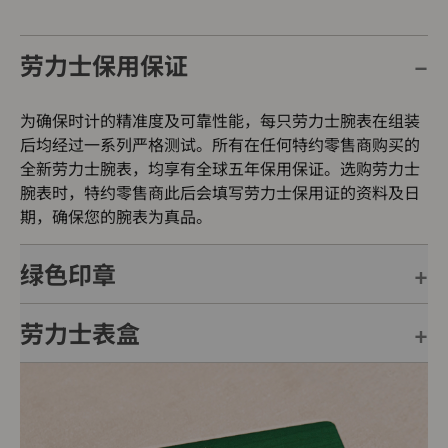
劳力士保用保证
为确保时计的精准度及可靠性能，每只劳力士腕表在组装
后均经过一系列严格测试。所有在任何特约零售商购买的
全新劳力士腕表，均享有全球五年保用保证。选购劳力士
腕表时，特约零售商此后会填写劳力士保用证的资料及日
期，确保您的腕表为真品。
绿色印章
劳力士表盒
每只劳力士腕表均附有全球五年保用保证，并附上绿色印
章，此印章是超卓天文台精密时计的象征。此认证除了证
明腕表的机芯已获得精密时计测试中心（COSC）认证，
每只劳力士腕表均置于精美的绿色表盒内，可妥善保护腕
更代表此腕表成功通过劳力士实验室一系列的最终测试。
表。劳力士精心设计的皮革表盒有如礼物的包装盒，用作
送礼之用亦非常合适，接收礼物者会感到愉悦非常。