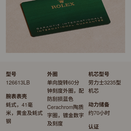
型号
外圈
机芯型号
126613LB
单向旋转60分
劳力士3235型
钟刻度外圈，配
机芯
腕表表壳
防刮损蓝色
蚝式，41毫
动力储备
Cerachrom陶质
米，黄金及蚝式
约70小时
字圈，镀金数字
钢
及刻度
认证