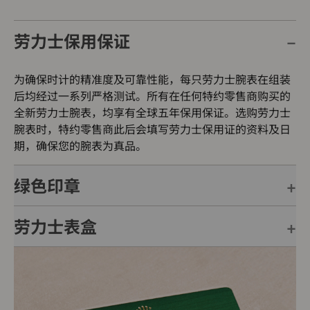
劳力士保用保证
为确保时计的精准度及可靠性能，每只劳力士腕表在组装
后均经过一系列严格测试。所有在任何特约零售商购买的
全新劳力士腕表，均享有全球五年保用保证。选购劳力士
腕表时，特约零售商此后会填写劳力士保用证的资料及日
期，确保您的腕表为真品。
绿色印章
劳力士表盒
每只劳力士腕表均附有全球五年保用保证，并附上绿色印
章，此印章是超卓天文台精密时计的象征。此认证除了证
明腕表的机芯已获得精密时计测试中心（COSC）认证，
每只劳力士腕表均置于精美的绿色表盒内，可妥善保护腕
更代表此腕表成功通过劳力士实验室一系列的最终测试。
表。劳力士精心设计的皮革表盒有如礼物的包装盒，用作
送礼之用亦非常合适，接收礼物者会感到愉悦非常。