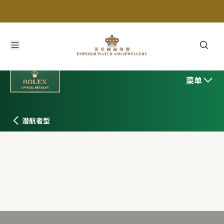
菜单
潜航者型