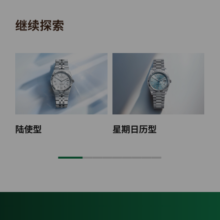
继续探索
陆使型
星期日历型
纵