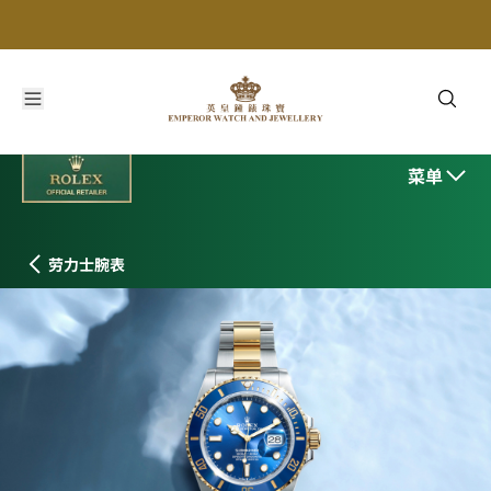
劳力士潜航者型
菜单
劳力士腕表