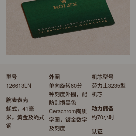
型号
外圈
机芯型号
126613LN
单向旋转60分
劳力士3235型
钟刻度外圈，配
机芯
腕表表壳
防刮损黑色
蚝式，41毫
动力储备
Cerachrom陶质
米，黄金及蚝式
约70小时
字圈，镀金数字
钢
及刻度
认证