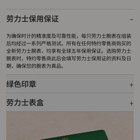
劳力士保用保证
为确保时计的精准度及可靠性能，每只劳力士腕表在组装
后均经过一系列严格测试。所有在任何特约零售商购买的
全新劳力士腕表，均享有全球五年保用保证。选购劳力士
腕表时，特约零售商此后会填写劳力士保用证的资料及日
期，确保您的腕表为真品。
绿色印章
劳力士表盒
每只劳力士腕表均附有全球五年保用保证，并附上绿色印
章，此印章是超卓天文台精密时计的象征。此认证除了证
明腕表的机芯已获得精密时计测试中心（COSC）认证，
每只劳力士腕表均置于精美的绿色表盒内，可妥善保护腕
更代表此腕表成功通过劳力士实验室一系列的最终测试。
表。劳力士精心设计的皮革表盒有如礼物的包装盒，用作
送礼之用亦非常合适，接收礼物者会感到愉悦非常。