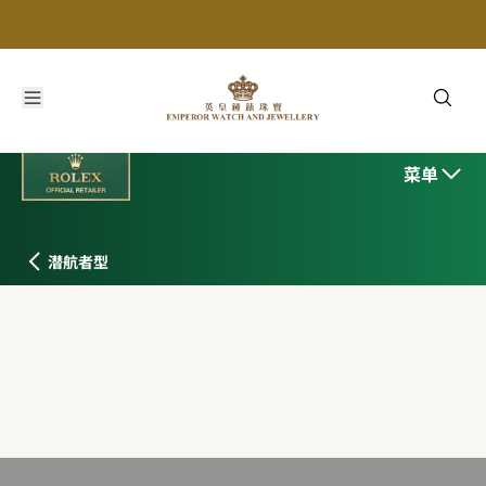
菜单
潜航者型