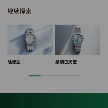
继续探索
陆使型
星期日历型
纵