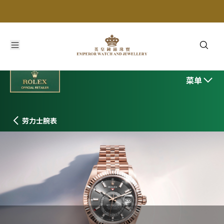
劳力士纵航者型
菜单
劳力士腕表